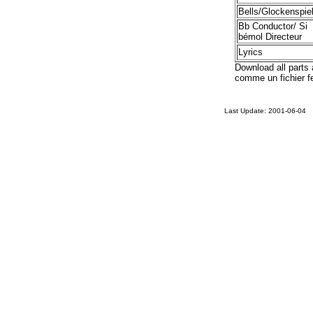
Bells/Glockenspie
Bb Conductor/ Si
bémol Directeur
Lyrics
Download all parts 
comme un fichier f
Last Update:
2001-06-04