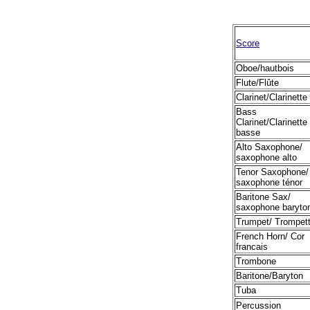
Score
Oboe/hautbois
Flute/Flûte
Clarinet/Clarinette
Bass
Clarinet/Clarinette
basse
Alto Saxophone/
saxophone alto
Tenor Saxophone/
saxophone ténor
Baritone Sax/
saxophone baryto
Trumpet/ Trompet
French Horn/ Cor
francais
Trombone
Baritone/Baryton
Tuba
Percussion