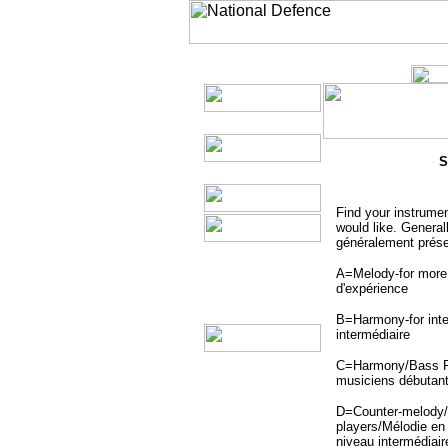
S
Find your instrumen
would like. General
généralement prés
A=Melody-for more 
d'expérience
B=Harmony-for inte
intermédiaire
C=Harmony/Bass Par
musiciens débutan
D=Counter-melody/H
players/Mélodie en
niveau intermédiai