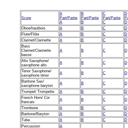
A
B
C
D
Score
Part/Partie
Part/Partie
Part/Partie
Pa
A
B
C
D
Oboe/hautbois
A
B
C
D
Flute/Flûte
A
B
C
D
Clarinet/Clarinette
A
B
C
D
Bass
Clarinet/Clarinette
A
B
C
D
basse
Alto Saxophone/
A
B
C
D
saxophone alto
Tenor Saxophone/
A
B
C
D
saxophone ténor
Baritone Sax/
A
B
C
D
saxophone baryton
Trumpet/ Trompette
A
B
C
D
French Horn/ Cor
A
B
C
D
francais
Trombone
A
B
C
D
Baritone/Baryton
A
B
C
D
Tuba
A
B
C
D
Percussion
A