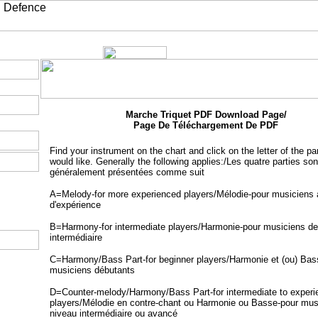
Marche Triquet PDF Download Page/
Page De Téléchargement De PDF
Find your instrument on the chart and click on the letter of the pa
would like. Generally the following applies:/Les quatre parties son
généralement présentées comme suit
A=Melody-for more experienced players/Mélodie-pour musiciens 
d'expérience
B=Harmony-for intermediate players/Harmonie-pour musiciens de
intermédiaire
C=Harmony/Bass Part-for beginner players/Harmonie et (ou) Bas
musiciens débutants
D=Counter-melody/Harmony/Bass Part-for intermediate to exper
players/Mélodie en contre-chant ou Harmonie ou Basse-pour mus
niveau intermédiaire ou avancé