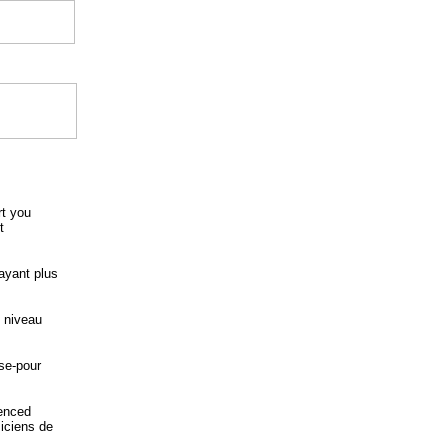
rt you
t
ayant plus
 niveau
se-pour
ienced
iciens de